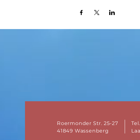
Roermonder Str. 25-27
Tel
41849 Wassenberg
La