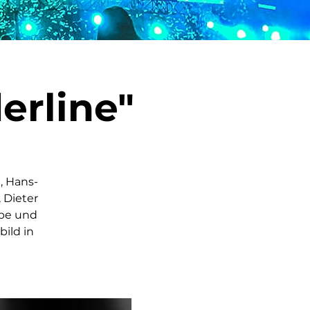
erline"
, Hans-
 Dieter
ppe und
bild in