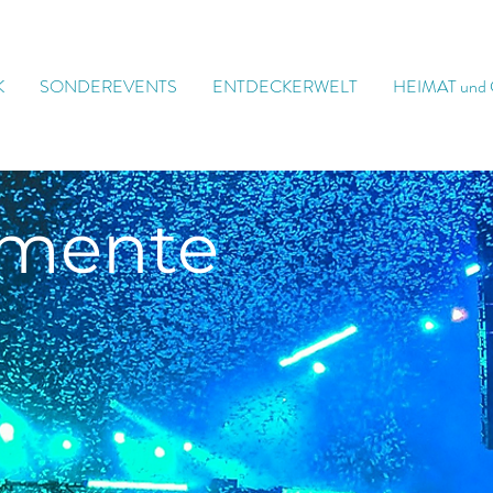
K
SONDEREVENTS
ENTDECKERWELT
HEIMAT und
mente