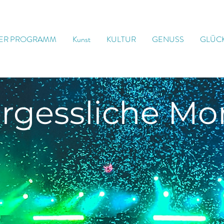
ER PROGRAMM
Kunst
KULTUR
GENUSS
GLÜC
rgessliche
Mo