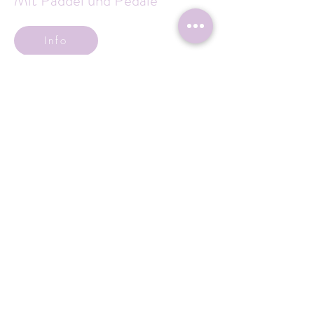
Mit Paddel und Pedale
Info
Golf
Roermonder Str. 25-27
41849 Wassenberg
Tel.:
+49 (0) 2432 4900 605
Laaser@wassenberg.de
Impressum
Datenschutz
Barrierefreiheit
E-Mail schreiben