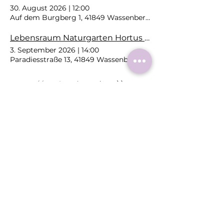
30. August 2026
|
12:00
Auf dem Burgberg 1, 41849 Wassenberg, Deutschland
Lebensraum Naturgarten Hortus rusticus - Workshop Luftikus
3. September 2026
|
14:00
Paradiesstraße 13, 41849 Wassenberg, Deutschland
1
90
/
Roermonder Str. 25-27
41849 Wassenberg
Tel.:
+49 (0) 2432 4900 605
Laaser@wassenberg.de
Impressum