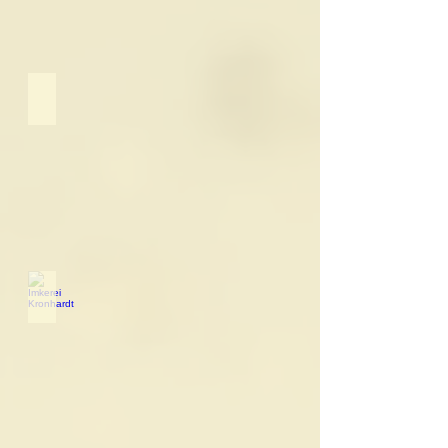
Heinsberger Land
Imkerei Kronhardt
Logo
Imkerei
Kronhardt