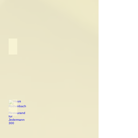
Nicolas
Feuillatte
Fleur de Sel Salz-Import
Haus Rothenbach - Restaurand für Jedermann 
Logo
Haus
Rothenbach