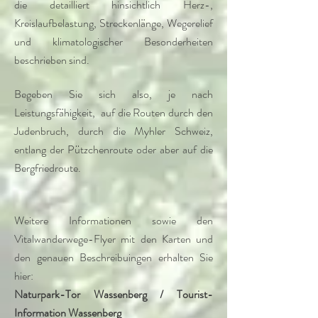
die detailliert hinsichtlich Herz-,
Kreislaufbelastung, Streckenlänge, Wegerelief
und klimatologischer Besonderheiten
beschrieben sind.
Begeben Sie sich also, je nach
Leistungsfähigkeit,
auf die Routen durch den
Judenbruch, durch die Myhler Schweiz,
entlang der Pützchenroute oder aber auf die
Bergfriedroute.
Weitere Informationen sowie den
Vitalwanderwege-Flyer mit den Karten und
den genauen Beschreibuingen erhalten Sie
hier:
Naturpark-Tor Wassenberg / Tourist-
Information Wassenberg