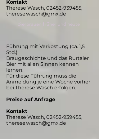
Kontakt
Therese Wasch, 02452-939455,
therese.wasch@gmx.de
Bierbrauen früher und heute
Führung mit Verkostung (ca. 1,5
Std.)
Braugeschichte und das Rurtaler
Bier mit allen Sinnen kennen
lernen.
Für diese Führung muss die
Anmeldung je eine Woche vorher
bei Therese Wasch erfolgen.
Preise auf Anfrage
Kontakt
Therese Wasch, 02452-939455,
therese.wasch@gmx.de