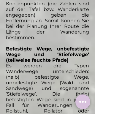
Knotenpunkten (die Zahlen sind
auf der Tafel bzw. Wanderkarte
angegeben) geben die
Entfernung an. Somit können Sie
bei der Planung Ihrer Route die
Länge der Wanderung
bestimmen.
Befestigte Wege, unbefestigte
Wege und ‘Stiefelwege’
(teilweise feuchte Pfade)
Es werden drei Typen
Wanderwege unterschieden:
(halb) befestigte Wege,
unbefestigte Wege (Wald- und
Sandwege) und sogenannte
‘Stiefelwege‘. Die (halb)
befestigten Wege sind in jedem
Fall für Wanderungen mit
Rollstuhl, Rollator oder
Kinderwagen geeignet. Auf den
unbefestigten Wegen können Sie
mit alltäglichem Schuhwerk prima