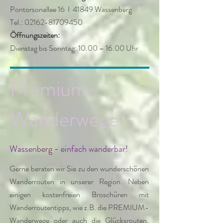
Pontorsonallee 16 I 41849 Wassenberg
Tel.: 02162-81709450
Öffnungszeiten:
Dienstag bis Sonntag: 10.00 – 16.00 Uhr
Premium-
Wanderwege
Wassenberg - einfach wanderbar!
Gerne beraten wir Sie zu den wunderschönen
Wanderrouten in unserer Region. Neben
einigen kostenfreien Broschüren mit
Wanderroutentipps, wie z.B. die PREMIUM-
Wanderwege oder auch die Glücksrouten,