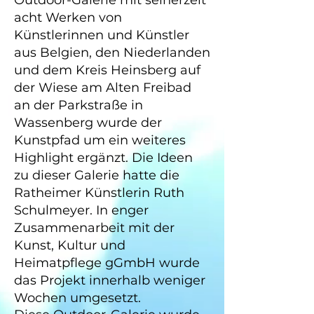
Outdoor-Galerie mit seinerzeit
acht Werken von
Künstlerinnen und Künstler
aus Belgien, den Niederlanden
und dem Kreis Heinsberg auf
der Wiese am Alten Freibad
an der Parkstraße in
Wassenberg wurde der
Kunstpfad um ein weiteres
Highlight ergänzt. Die Ideen
zu dieser Galerie hatte die
Ratheimer Künstlerin Ruth
Schulmeyer. In enger
Zusammenarbeit mit der
Kunst, Kultur und
Heimatpflege gGmbH wurde
das Projekt innerhalb weniger
Wochen umgesetzt.