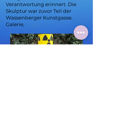
Verantwortung erinnert. Die
Skulptur war zuvor Teil der
Wassenberger Kunstgasse.
Galerie,