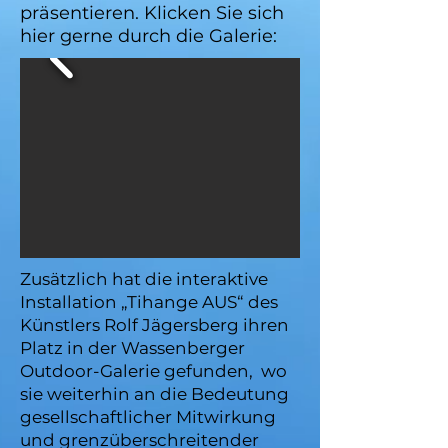
präsentieren. Klicken Sie sich
hier gerne durch die Galerie:
Zusätzlich hat die interaktive
Installation „Tihange AUS“ des
Künstlers Rolf Jägersberg ihren
Platz in der Wassenberger
Outdoor-Galerie gefunden, wo
sie weiterhin an die Bedeutung
gesellschaftlicher Mitwirkung
und grenzüberschreitender