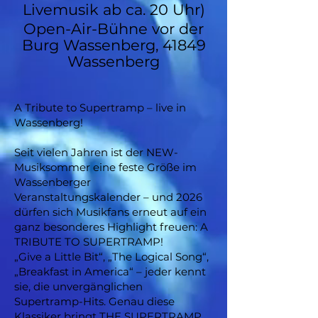
Livemusik ab ca. 20 Uhr)
Open-Air-Bühne vor der
Burg Wassenberg, 41849
Wassenberg
A Tribute to Supertramp – live in
Wassenberg!
Seit vielen Jahren ist der NEW-
Musiksommer eine feste Größe im
Wassenberger
Veranstaltungskalender – und 2026
dürfen sich Musikfans erneut auf ein
ganz besonderes Highlight freuen: A
TRIBUTE TO SUPERTRAMP!
„Give a Little Bit“, „The Logical Song“,
„Breakfast in America“ – jeder kennt
sie, die unvergänglichen
Supertramp-Hits. Genau diese
Klassiker bringt THE SUPERTRAMP