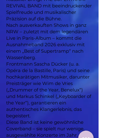
REVIVAL BAND mit beeindruckender
Spielfreude und musikalischer
Präzision auf die Bühne.
Nach ausverkauften Shows in ganz
NRW – zuletzt mit dem legendären
Live in Paris-Album – kommt die
Ausnahmeband 2026 exklusiv mit
einem „Best of Supertramp“ nach
Wassenberg.
Frontmann Sascha Dücker (u. a.
Opéra de la Bastille, Paris) und seine
hochkarätigen Mitmusiker, darunter
Preisträger wie Wim de Vries
(„Drummer of the Year, Benelux“)
und Markus Schinkel („Keyboarder of
the Year“), garantieren ein
authentisches Klangerlebnis, das
begeistert.
Diese Band ist keine gewöhnliche
Coverband – sie spielt nur wenige,
ausgewählte Konzerte im Jahr.