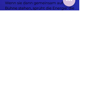
Wenn sie dann gemeinsam auf der
Bühne stehen, sprüht die Energie: die
Spielfreude ist ansteckend, und
spätestens bei „Dreamer“ oder
„Goodbye Stranger“ singt der ganze
Platz mit.
Ein Abend voller Klassiker,
Leidenschaft und Gänsehaut – ganz
im Zeichen der Musik von
Supertramp.
A Tribute to Supertramp – live in
Wassenberg!
Der Eintritt beim NEW-
Musiksommer ist natürlich frei - es
müssen keine Tickets reserviert
werden!