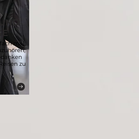
 UND
GE
nfach mal
uzuhören,
Gedanken
 Reisen zu