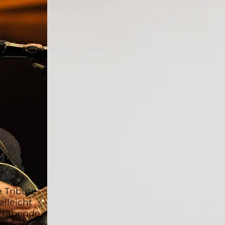
M-
TE
 Tribute-
elleicht
rtabende,
it guten