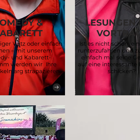
OMEDY &
LESUNGEN
ABARETT
VORTRÄ
iger Witz oder einfach
Ist es nicht schön, ei
chen – mit unserem
runterzufahren und z
y- und Kabarett-
einfach mal seine 
mm werden wir Ihre
auf eine interessante
eln arg strapazieren.
schicken?