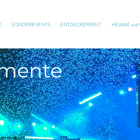
K
SONDEREVENTS
ENTDECKERWELT
HEIMAT und
mente