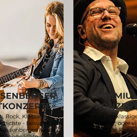
SENBERGER
PREMIU
TKONZERTE
KONZER
, Rock, Klassik,
Dürfen es erstklassige
chichte - besuche Sie
Shows sein?, oder vi
Wassenberger Musik-
einfach schöne Konze
d Songnächte -
die man gemeinsam m