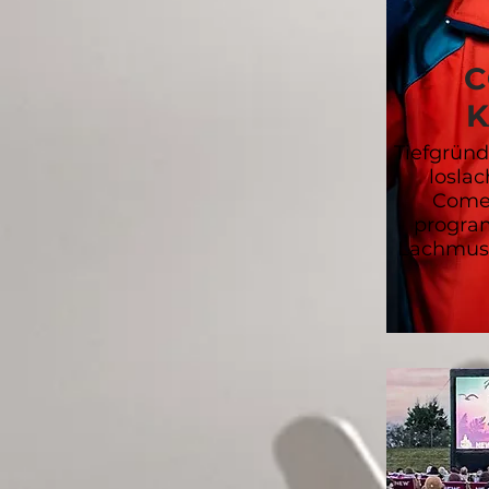
C
K
Tiefgründ
losla
Comed
progra
Lachmusk