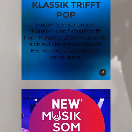
KLASSIK TRIFFT
POP
Finden Sie hier unsere
"Klassik"- und "Klassik trifft
Pop"-Konzerte 2026. Freuen Sie
sich auf vier eindrucksvolle
Events und lassen Sie sich
verzaubern.