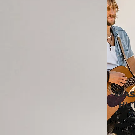
WAS
HU
Pop
Musikges
unsere 
un