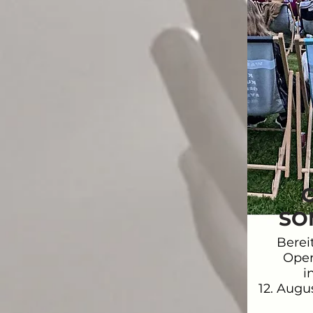
SO
Berei
Ope
i
12. Augu