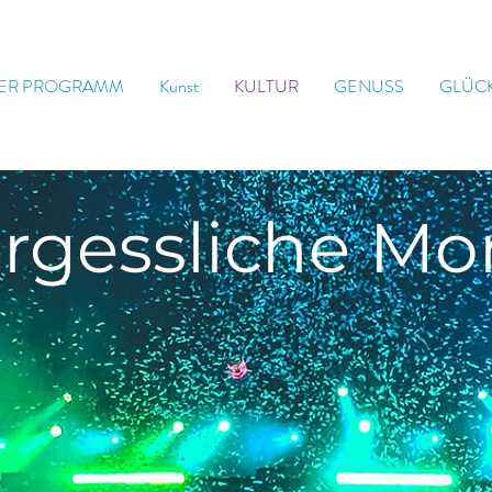
ER PROGRAMM
Kunst
KULTUR
GENUSS
GLÜC
rgessliche
Mo