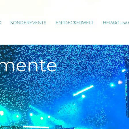
K
SONDEREVENTS
ENTDECKERWELT
HEIMAT und
mente