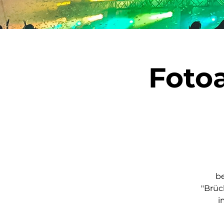
Foto
b
"Brüc
i