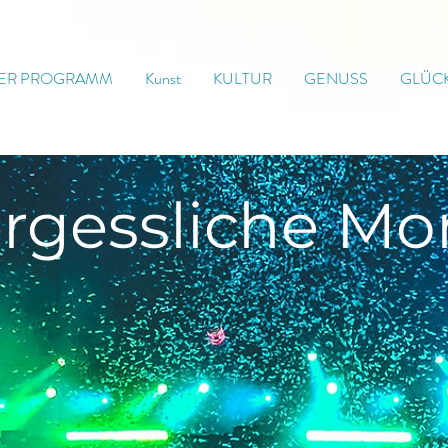
ER PROGRAMM
Kunst
KULTUR
GENUSS
GLÜC
rgessliche
Mo