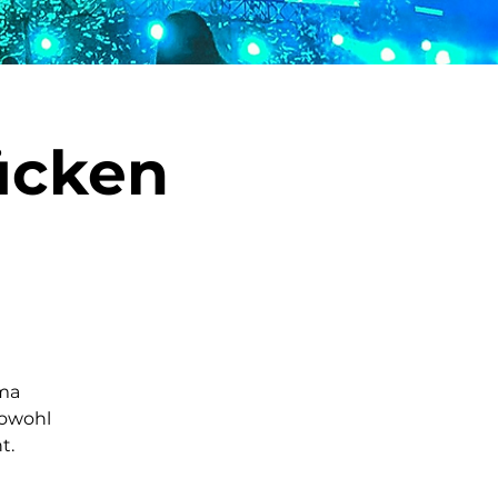
ücken
ma
sowohl
t.