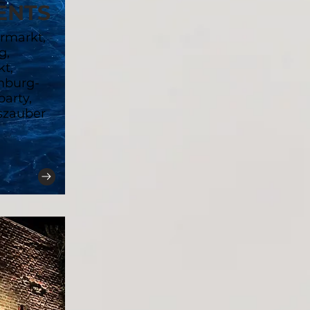
ENTS
rmarkt,
g,
kt,
mburg-
arty,
szauber