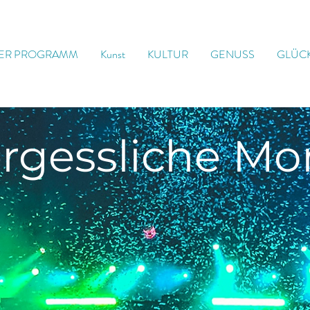
ER PROGRAMM
Kunst
KULTUR
GENUSS
GLÜC
rgessliche
Mo