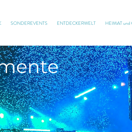
K
SONDEREVENTS
ENTDECKERWELT
HEIMAT und
mente