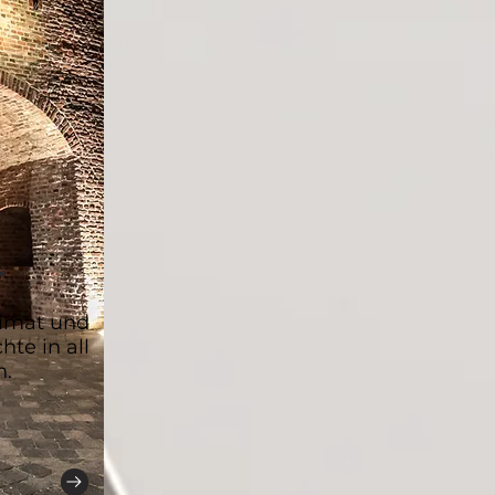
T
eimat und
te in all
n.