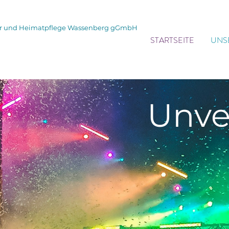
tur und Heimatpflege Wassenberg gGmbH
STARTSEITE
UNS
Unve