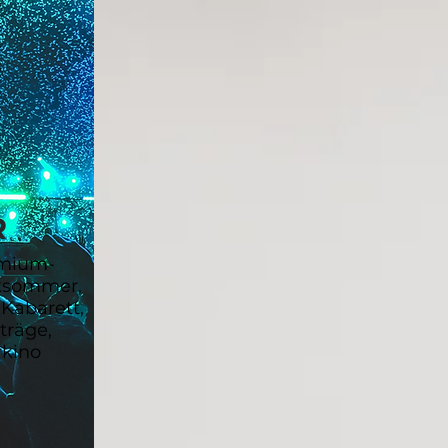
R
emium-
ksommer,
Kabarett,
träge,
kino