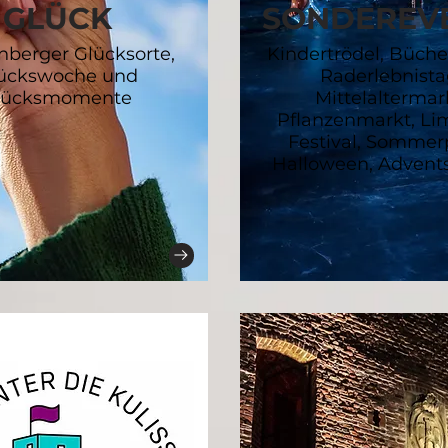
GLÜCK
SONDEREV
berger Glücksorte,
Kindertrödel, Büche
ückswoche und
Raderlebnista
lücksmomente
Mittelaltermar
Pflanzenmarkt, Li
Festival, Sommerp
Halloween, Advent