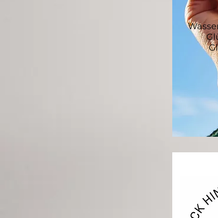
Wassen
Gl
G