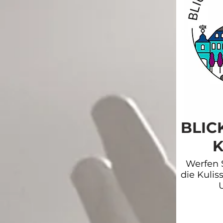
BLIC
K
Werfen S
die Kuli