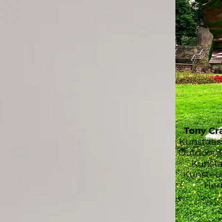
Tony Cr
Kunstgas
Outdoor-G
Kunsta
Kunst- u
Herb