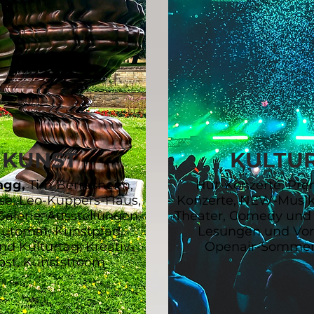
KUNST
KULTU
agg,
Tim Berresheim,
Hut-Konzerte, Pr
se, Leo-Küppers-Haus,
Konzerte, NEW-Musi
alerie, Ausstellungen,
Theater, Comedy und 
utomat, Kunstpfad​​,
Lesungen und Vor
nd Kulturtag, Kreativ-
Openair-Sommer
st, Kunststroom​​