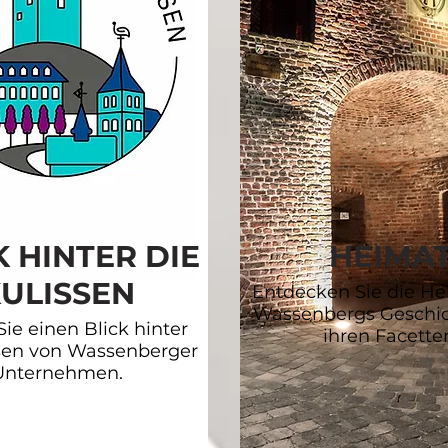
K HINTER DIE
HEIMA
ULISSEN
Entdecken Sie die H
Wassenbergs Geschich
ie einen Blick hinter
ihren Facette
ssen von Wassenberger
Unternehmen.