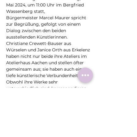
Mai 2024, um 11:00 Uhr im Bergfried 
Wassenberg statt,
Bürgermeister Marcel Maurer spricht 
zur Begrüßung, gefolgt von einem 
Dialog zwischen den beiden 
ausstellenden Künstlerinnen.
Christiane Crewett-Bauser aus 
Würselen und Janice Orth aus Erkelenz 
haben nicht nur beide ihre Ateliers im 
Atelierhaus Aachen und stellen öfter 
gemeinsam aus; sie haben auch eine 
tiefe künstlerische Verbundenheit. 
Obwohl ihre Werke sehr 
unterschiedlich sind, korrespondieren 
sie auf einer tieferen Ebene 
miteinander.
In dieser Ausstellung werden die 5 
Elemente Holz, Feuer, Erde Metall und 
Wasser von beiden Künstlerinnen 
schwerpunktmäßig und dennoch 
unterschiedlich - jeweils in ihrer 