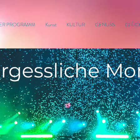
ER PROGRAMM
Kunst
KULTUR
GENUSS
GLÜC
rgessliche
Mo