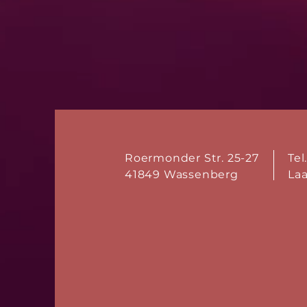
Roermonder Str. 25-27
Tel
41849 Wassenberg
La