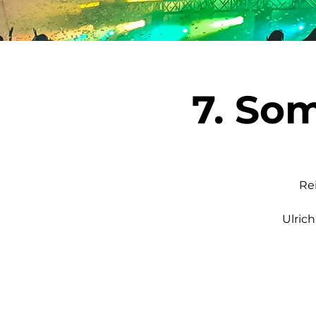
7. So
Re
Ulric