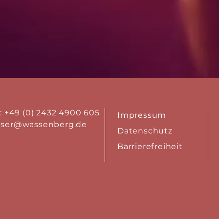
.: +49 (0) 2432 4900 605
Impressum
aser@wassenberg.de
Datenschutz
Barrierefreiheit