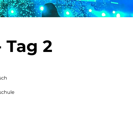
 Tag 2
sch
schule