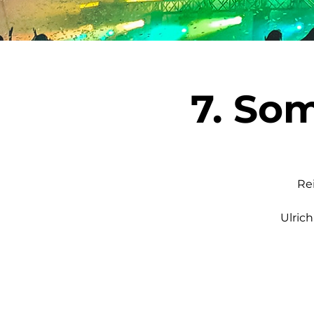
7. So
Re
Ulric