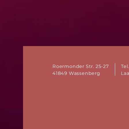
Roermonder Str. 25-27
Tel
41849 Wassenberg
La