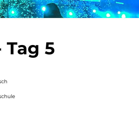
 Tag 5
sch
schule