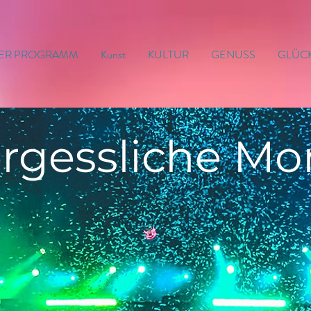
ER PROGRAMM
Kunst
KULTUR
GENUSS
GLÜC
rgessliche
Mo