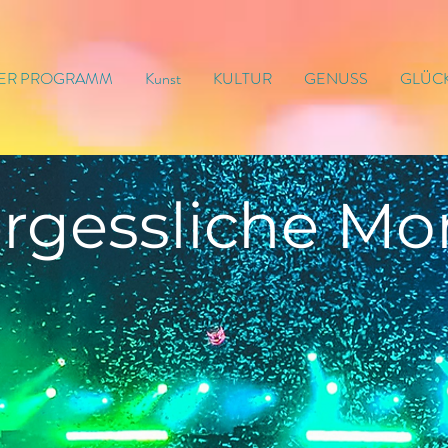
ER PROGRAMM
Kunst
KULTUR
GENUSS
GLÜC
rgessliche
Mo