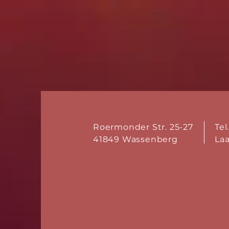
Roermonder Str. 25-27
Tel
41849 Wassenberg
La