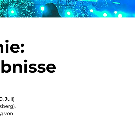
ie:
ebnisse
 Juli)
sberg),
ng von