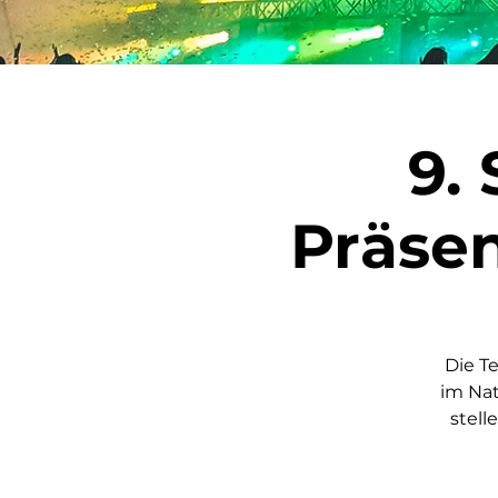
9.
Präsen
Die T
im Nat
stell