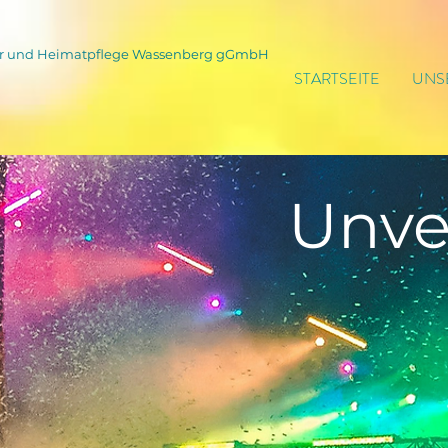
tur und Heimatpflege Wassenberg gGmbH
STARTSEITE
UNS
Unve