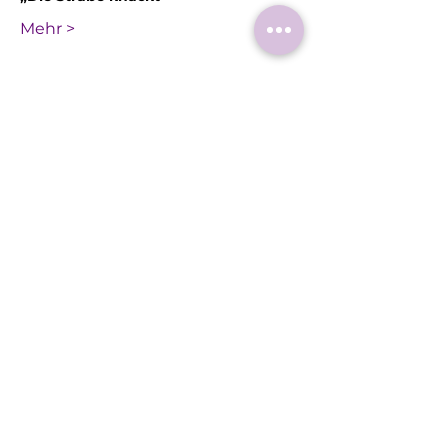
Mehr >
Diese
Veranstaltung
teilen
Roermonder Str. 25-27
41849 Wassenberg
Tel.:
+49 (0) 2432 4900 605
Laaser@wassenberg.de