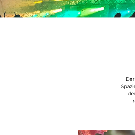
Der
Spazi
der