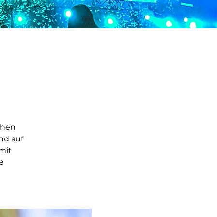
chen
nd auf
mit
e