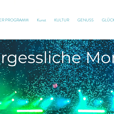
ER PROGRAMM
Kunst
KULTUR
GENUSS
GLÜC
rgessliche
Mo