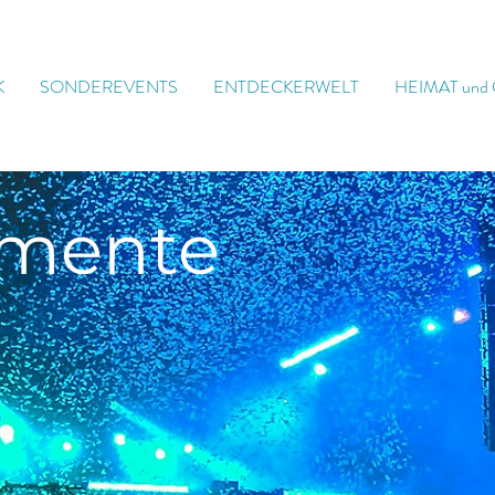
K
SONDEREVENTS
ENTDECKERWELT
HEIMAT und
mente