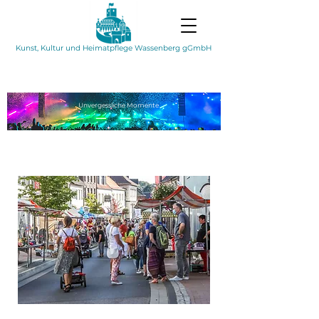
Kunst, Kultur und Heimatpflege Wassenberg gGmbH
Unvergessliche
Momente