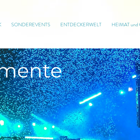
K
SONDEREVENTS
ENTDECKERWELT
HEIMAT und
mente