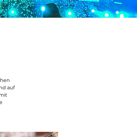
chen
nd auf
mit
e