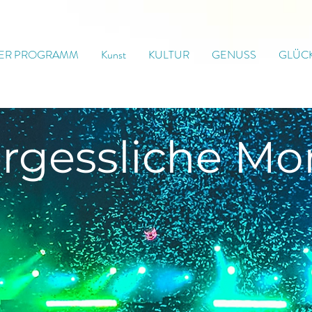
ER PROGRAMM
Kunst
KULTUR
GENUSS
GLÜC
rgessliche
Mo