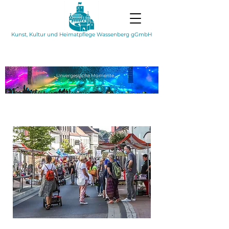
Kunst, Kultur und Heimatpflege Wassenberg gGmbH
Unvergessliche
Momente