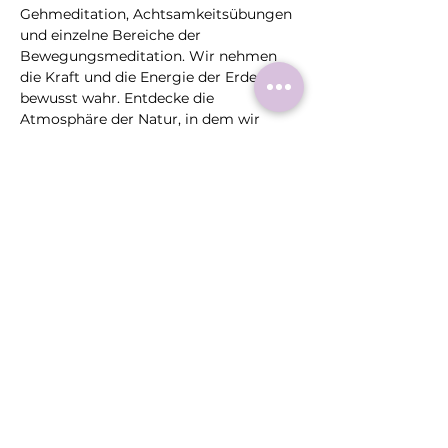
Gehmeditation, Achtsamkeitsübungen 
und einzelne Bereiche der 
Bewegungsmeditation. Wir nehmen 
die Kraft und die Energie der Erde 
bewusst wahr. Entdecke die 
Atmosphäre der Natur, in dem wir 
unsere Sinne öffnen und uns vom Wald 
einfach überraschen lassen.
Leitung: Christa Küppers Schulz
Treffpunkt: Naturpark-Tor Wassenberg, 
Pontorsonallee 16, Wassenberg
Kostenfreies Angebot I Anmeldung 
erforderlich
Diese
Veranstaltung