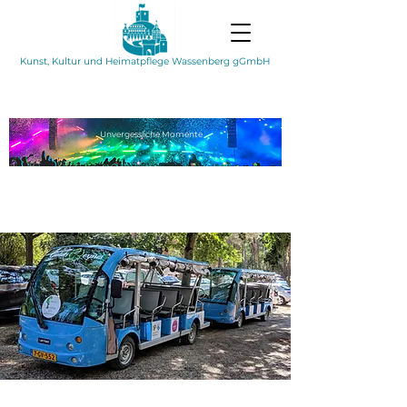
Kunst, Kultur und Heimatpflege Wassenberg gGmbH
Unvergessliche
Momente