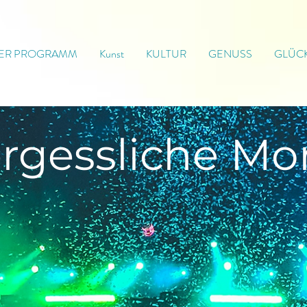
ER PROGRAMM
Kunst
KULTUR
GENUSS
GLÜC
rgessliche
Mo