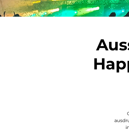
Aus
Happ
ausdru
i