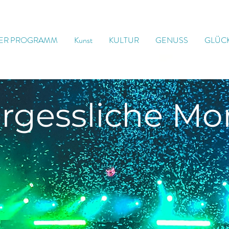
ER PROGRAMM
Kunst
KULTUR
GENUSS
GLÜC
rgessliche
Mo