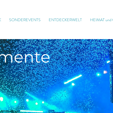
K
SONDEREVENTS
ENTDECKERWELT
HEIMAT und
mente