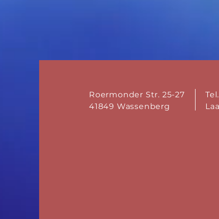
Roermonder Str. 25-27
Tel
41849 Wassenberg
La