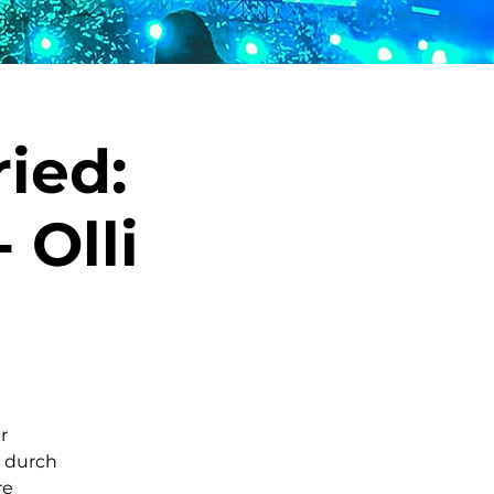
ied:
 Olli
r
h durch
re