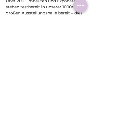
Über 200 Umbauten und Exponate 
stehen testbereit in unserer 1000m² 
großen Ausstellungshalle bereit – dies 
ist einzigartig in Deutschland. Bei uns 
testen und fahren die Kunden auf 
unserem eigenen 
Verkehrsübungsplatz, bevor das eigene 
Auto umgebaut wird. 
Mehr Informationen: www.reha-
mobilitaetszentrum-nrw.de
Diese
Veranstaltung
teilen