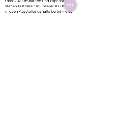
Über 200 Umbauten und Exponate 
stehen testbereit in unserer 1000m² 
großen Ausstellungshalle bereit – dies 
ist einzigartig in Deutschland. Bei uns 
testen und fahren die Kunden auf 
unserem eigenen 
Verkehrsübungsplatz, bevor das eigene 
Auto umgebaut wird. 
Mehr Informationen: www.reha-
mobilitaetszentrum-nrw.de
Diese
Veranstaltung
teilen