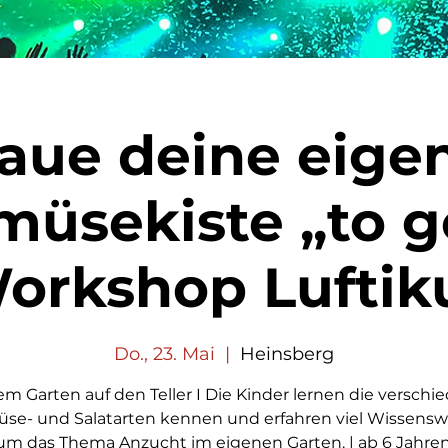
aue deine eige
üsekiste „to g
orkshop Luftik
Do., 23. Mai
  |  
Heinsberg
m Garten auf den Teller I Die Kinder lernen die versch
se- und Salatarten kennen und erfahren viel Wissensw
um das Thema Anzucht im eigenen Garten. | ab 6 Jahren 