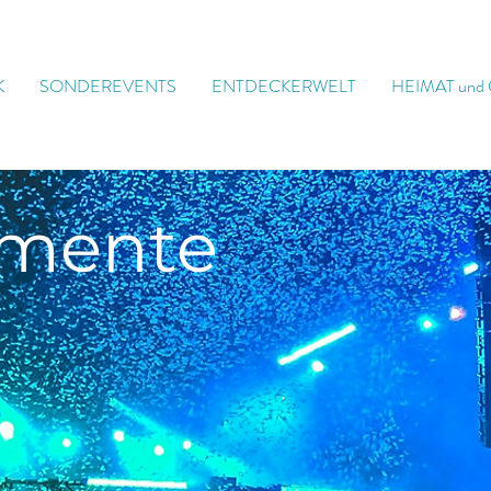
K
SONDEREVENTS
ENTDECKERWELT
HEIMAT und
mente