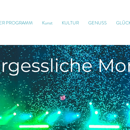
ER PROGRAMM
Kunst
KULTUR
GENUSS
GLÜC
rgessliche
Mo