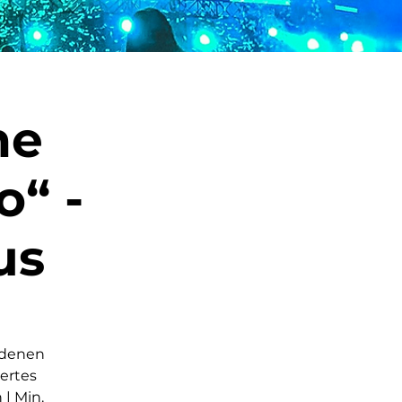
ne
o“ -
us
iedenen
ertes
| Min.