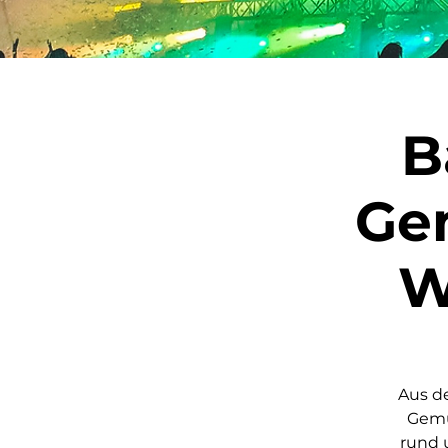
B
Gem
W
Aus de
Gemü
rund 