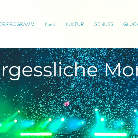
ER PROGRAMM
Kunst
KULTUR
GENUSS
GLÜC
rgessliche
Mo