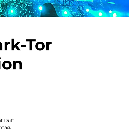
rk-Tor
ion
t Duft-
ntag,