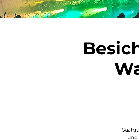
Besic
Wa
Saatgu
und 