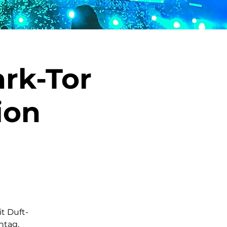
rk-Tor
ion
t Duft-
ntag,