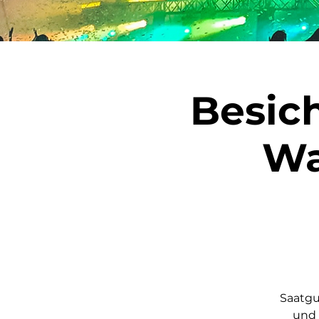
Besic
Wa
Saatgu
und 