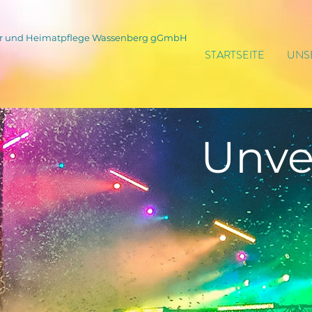
tur und Heimatpflege Wassenberg gGmbH
STARTSEITE
UNS
Unve