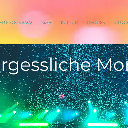
ER PROGRAMM
Kunst
KULTUR
GENUSS
GLÜC
rgessliche
Mo