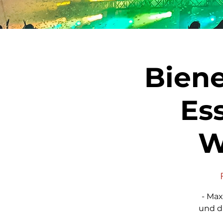
Biene
Es
W
- Max
und di