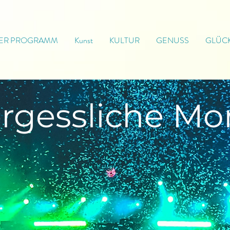
ER PROGRAMM
Kunst
KULTUR
GENUSS
GLÜC
rgessliche
Mo