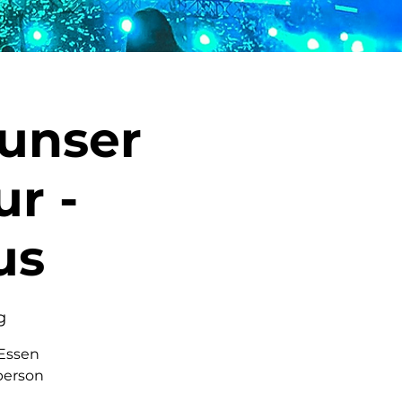
 unser
r -
us
g
 Essen
tperson