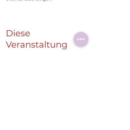
Diese
Veranstaltung
teilen
Roermonder Str. 25-27
41849 Wassenberg
Tel.:
+49 (0) 2432 4900 605
Laaser@wassenberg.de
Impressum