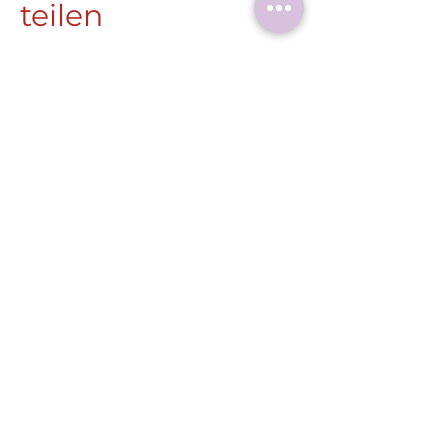
teilen
Roermonder Str. 25-27
41849 Wassenberg
Tel.:
+49 (0) 2432 4900 605
Laaser@wassenberg.de
Impressum
Datenschutz
Barrierefreiheit
E-Mail schreiben