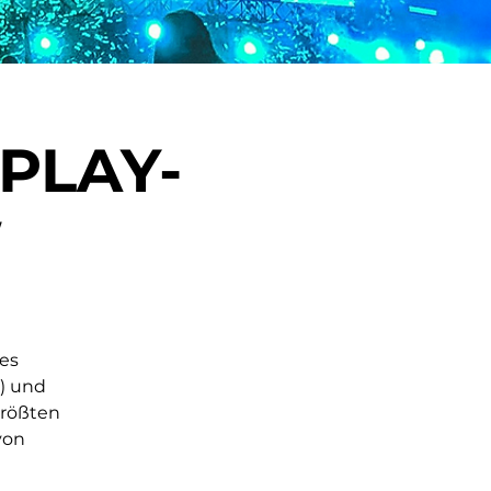
PLAY-
W
ses
) und
größten
von