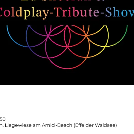
:50
, Liegewiese am Amici-Beach (Effelder Waldsee)