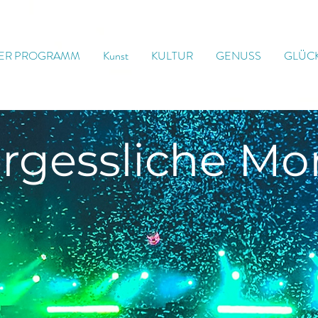
ER PROGRAMM
Kunst
KULTUR
GENUSS
GLÜC
rgessliche
Mo