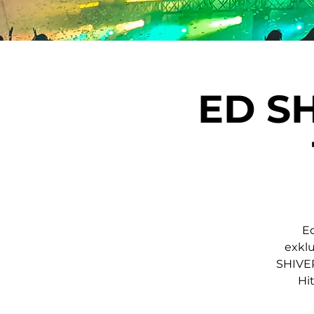
ED S
Ed
exkl
SHIVER
Hi