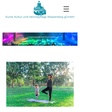
Kunst, Kultur und Heimatpflege Wassenberg gGmbH
Unvergessliche
Momente