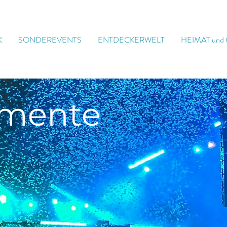
K
SONDEREVENTS
ENTDECKERWELT
HEIMAT und
mente