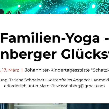
Familien-Yoga 
nberger Glück
, 17. März
  |  
Johanniter-Kindertagesstätte "Schatzk
tung: Tatiana Schneider I Kostenfreies Angebot I Anmel
erforderlich unter Mamafit.wassenberg@gmail.com