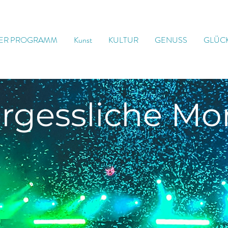
ER PROGRAMM
Kunst
KULTUR
GENUSS
GLÜC
rgessliche
Mo