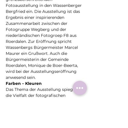
Fotoausstellung in den Wassenberger 
Bergfried ein. Die Ausstellung ist das 
Ergebnis einer inspirierenden 
Zusammenarbeit zwischen der 
Fotogruppe Wegberg und der 
niederländischen Fotogroep F8 aus 
Roerdalen. Zur Eröffnung spricht 
Wassenbergs Bürgermeister Marcel 
Maurer ein Grußwort. Auch die 
Bürgermeisterin der Gemeinde 
Roerdalen, Monique de Boer-Beerta, 
wird bei der Ausstellungseröffnung 
anwesend sein.
Farben – Kleuren
Das Thema der Ausstellung spiegelt 
die Vielfalt der fotografischen 
Herangehensweisen beider Gruppen 
wider – von intensiven Farbakzenten 
über subtile Farbspiele bis hin zu 
experimentellen Perspektiven. Die 
Bilder zeigen Natur, Architektur, 