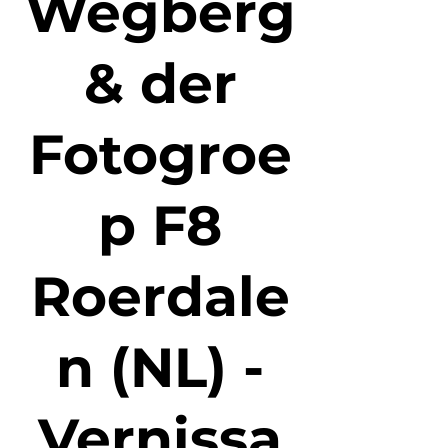
Wegberg
& der
Fotogroe
p F8
Roerdale
n (NL) -
Vernissa