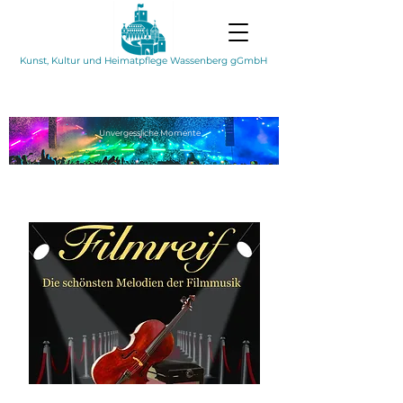
Kunst, Kultur und Heimatpflege Wassenberg gGmbH
Unvergessliche
Momente