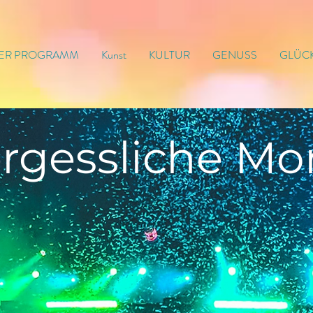
ER PROGRAMM
Kunst
KULTUR
GENUSS
GLÜC
rgessliche
Mo