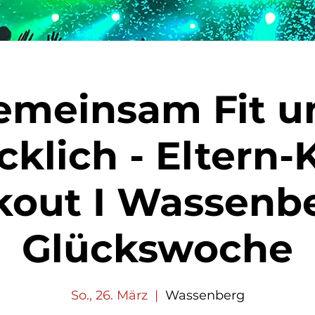
emeinsam Fit u
cklich - Eltern-
out I Wassenb
Glückswoche
So., 26. März
  |  
Wassenberg