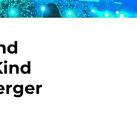
nd
Kind
erger