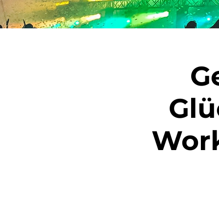
G
Glü
Work