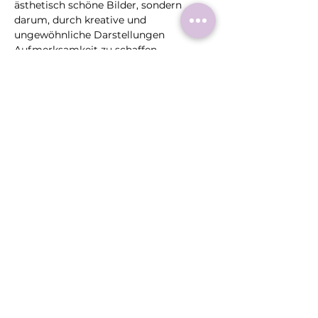
ästhetisch schöne Bilder, sondern 
darum, durch kreative und 
ungewöhnliche Darstellungen 
Aufmerksamkeit zu schaffen.
Willi Palm
 präsentiert in seiner Serie 
"AugenBlicke“ emotionale und 
eindrucksvolle Porträts, die die Essenz 
seiner Modelle einfangen. Jedes Bild 
erzählt eine…
Mehr >
Diese
Veranstaltung
teilen