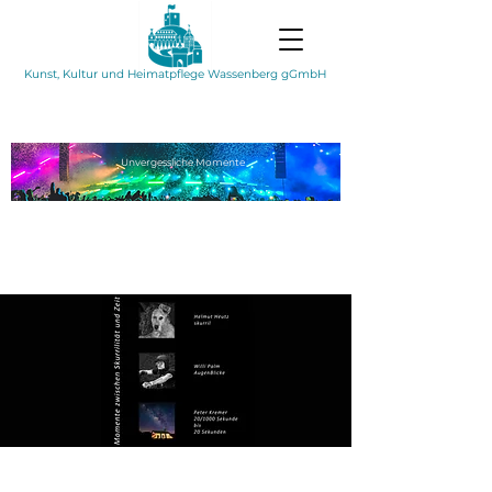
Kunst, Kultur und Heimatpflege Wassenberg gGmbH
Unvergessliche
Momente