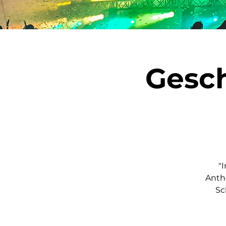
Gesch
"
Anth
Sc