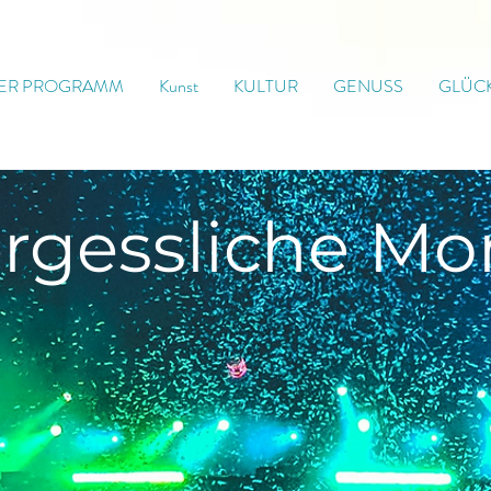
ER PROGRAMM
Kunst
KULTUR
GENUSS
GLÜC
rgessliche
Mo