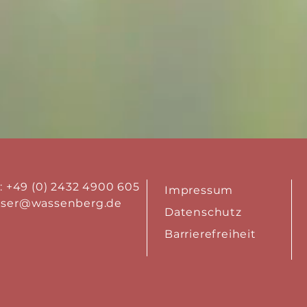
.: +49 (0) 2432 4900 605
Impressum
aser@wassenberg.de
Datenschutz
Barrierefreiheit