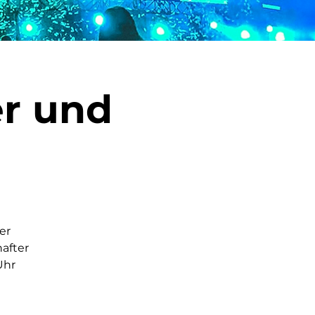
r und
er
after
Uhr