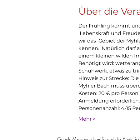
Über die Ver
Der Frühling kommt und 
 Lebenskraft und Freud
wir das  Gebiet der Myhl
kennen.  Natürlich darf
einem kleinen wilden Im
Benötigt wird: wetterang
Schuhwerk, etwas zu trin
Hinweis zur Strecke: Die
Myhler Bach muss überq
Kosten: 20 € pro Person 
Anmeldung erforderlich:
Personenanzahl: 4-15 Pe
Mehr >
Google Maps wurde aufgrund der Analytics-