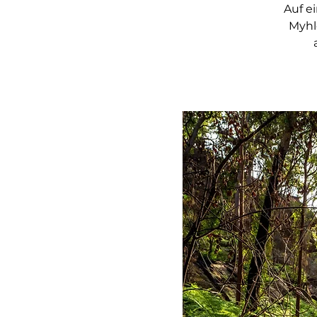
Auf e
Myhl