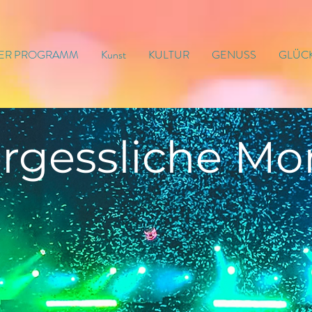
ER PROGRAMM
Kunst
KULTUR
GENUSS
GLÜC
rgessliche
Mo