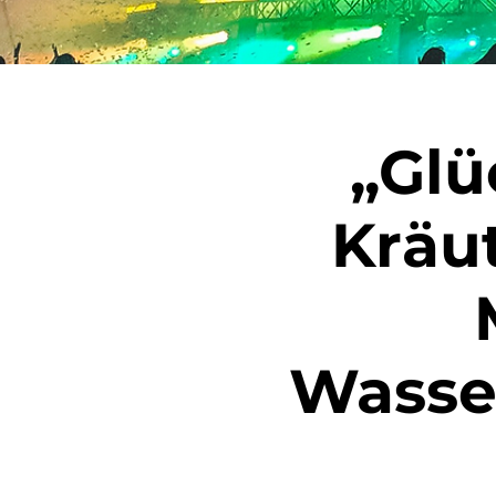
„Glü
Kräu
Wasse