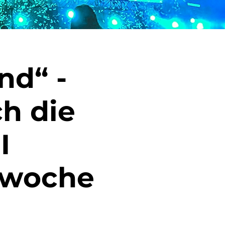
nd“ -
h die
I
swoche