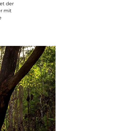
et der
r mit
e