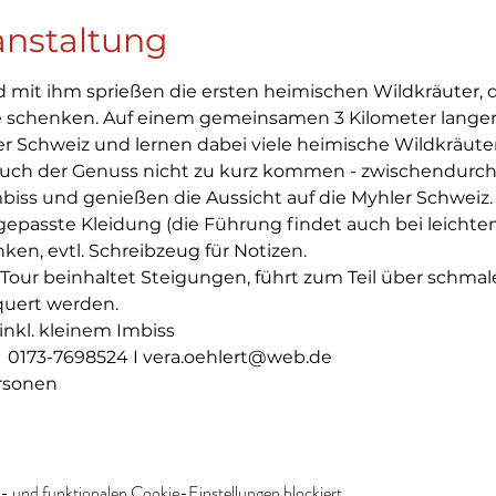
anstaltung
mit ihm sprießen die ersten heimischen Wildkräuter, d
e schenken. Auf einem gemeinsamen 3 Kilometer lange
er Schweiz und lernen dabei viele heimische Wildkräuter
 auch der Genuss nicht zu kurz kommen - zwischendurch 
biss und genießen die Aussicht auf die Myhler Schweiz.
epasste Kleidung (die Führung findet auch bei leichtem 
ken, evtl. Schreibzeug für Notizen. 
 Tour beinhaltet Steigungen, führt zum Teil über schmal
uert werden. 
inkl. kleinem Imbiss
  0173-7698524 I vera.oehlert@web.de
rsonen
 und funktionalen Cookie-Einstellungen blockiert.