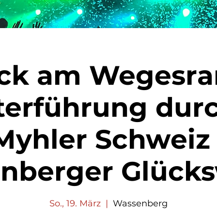
ck am Wegesra
terführung durc
Myhler Schweiz 
nberger Glück
So., 19. März
  |  
Wassenberg