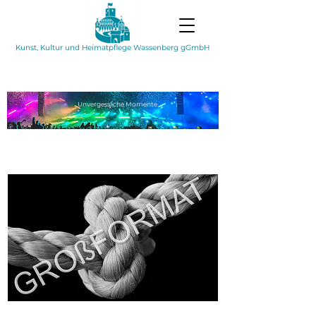
Kunst, Kultur und Heimatpflege Wassenberg gGmbH
Unvergessliche
Momente