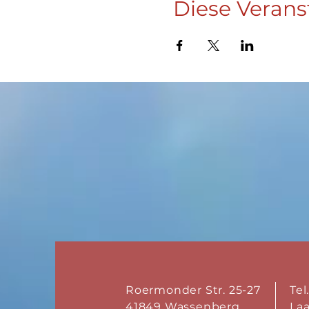
Diese Verans
Roermonder Str. 25-27
Tel
41849 Wassenberg
La