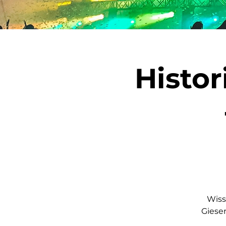
Histo
Wiss
Giese