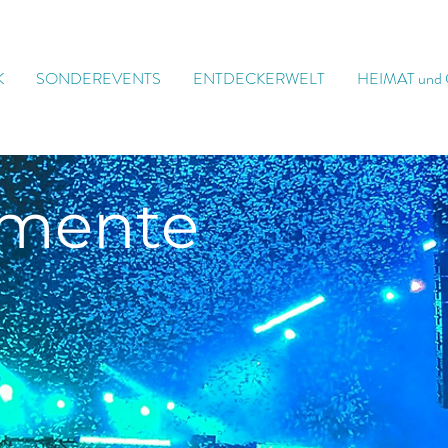
K
SONDEREVENTS
ENTDECKERWELT
HEIMAT und
mente