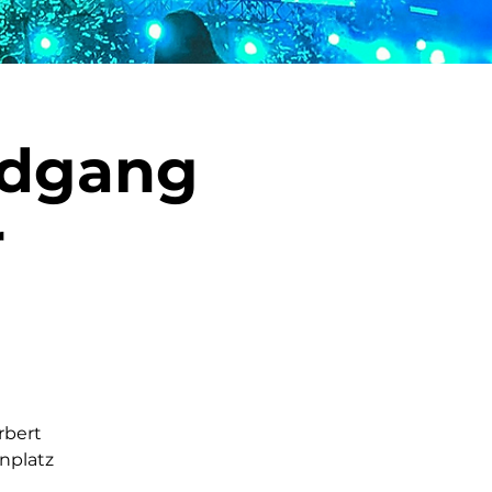
ndgang
r
rbert
nplatz