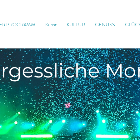
ER PROGRAMM
Kunst
KULTUR
GENUSS
GLÜC
rgessliche
Mo