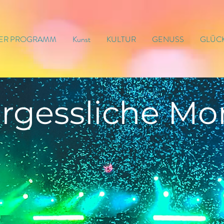
ER PROGRAMM
Kunst
KULTUR
GENUSS
GLÜC
rgessliche
Mo