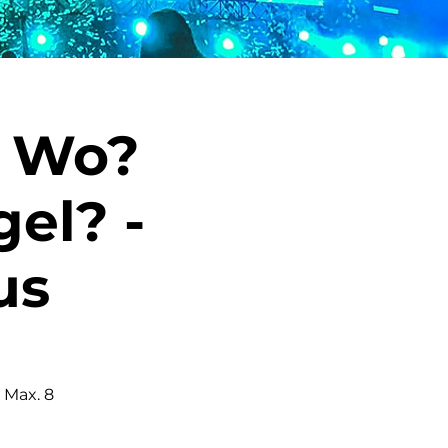
s Wo?
el? -
us
 Max. 8