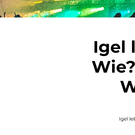
Igel
Wie?
W
Igel l