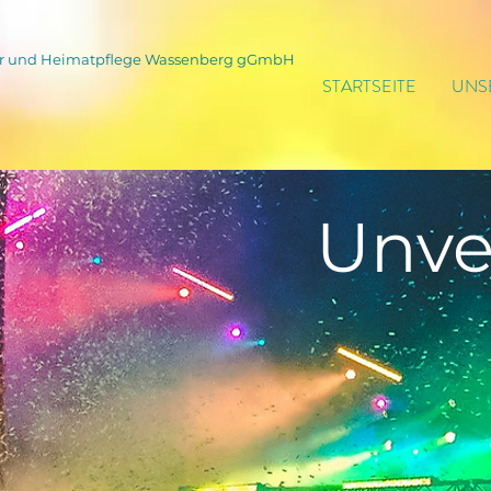
tur und Heimatpflege Wassenberg gGmbH
STARTSEITE
UNS
Unve