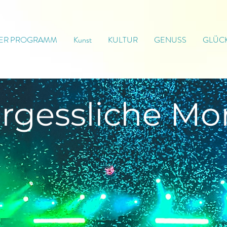
ER PROGRAMM
Kunst
KULTUR
GENUSS
GLÜC
rgessliche
Mo