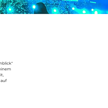
nblick"
 einem
t,
 auf