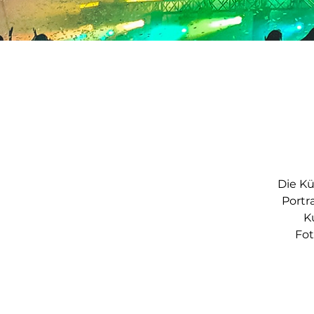
Die Kü
Portr
K
Fot