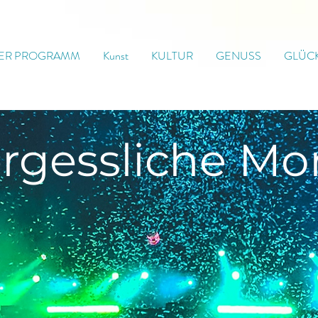
ER PROGRAMM
Kunst
KULTUR
GENUSS
GLÜC
rgessliche
Mo