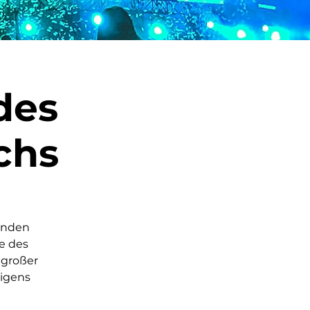
des
chs
menden
e des
 großer
eigens