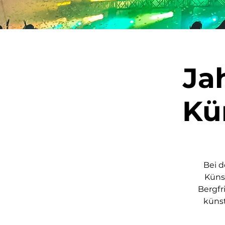
Ja
Kü
Bei d
Küns
Bergfr
künst