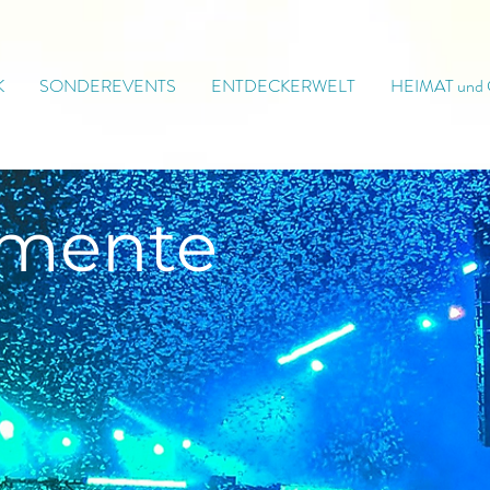
K
SONDEREVENTS
ENTDECKERWELT
HEIMAT und
mente