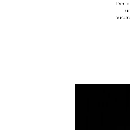
Der au
u
ausdr