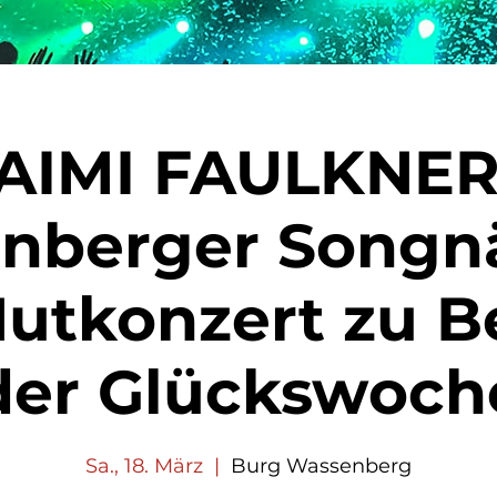
AIMI FAULKNER
nberger Songnä
Hutkonzert zu B
der Glückswoch
Sa., 18. März
  |  
Burg Wassenberg