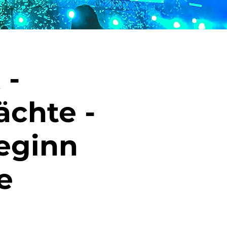
 -
chte -
eginn
e