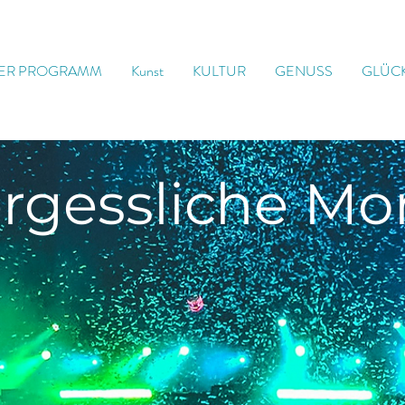
ER PROGRAMM
Kunst
KULTUR
GENUSS
GLÜC
rgessliche
Mo