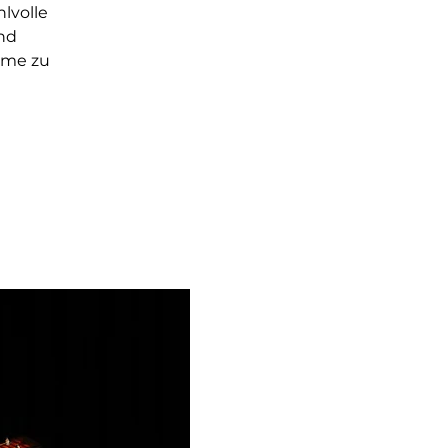
hlvolle
nd
mme zu