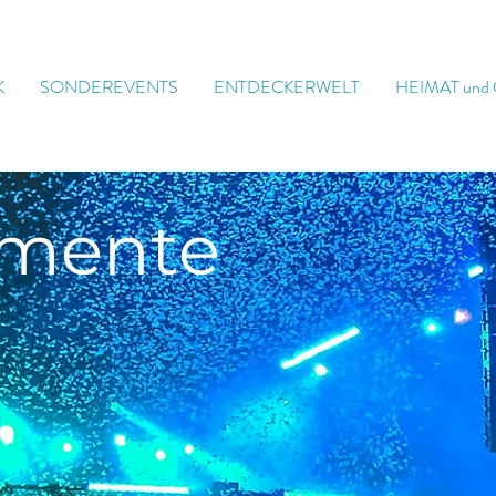
K
SONDEREVENTS
ENTDECKERWELT
HEIMAT und
mente