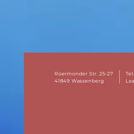
Roermonder Str. 25-27
Tel
41849 Wassenberg
La