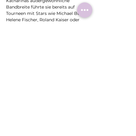
Katharinas außergewöhnliche 
Bandbreite führte sie bereits auf 
Tourneen mit Stars wie Michael Bublé, 
Helene Fischer, Roland Kaiser oder 
Gregorian. Nun lädt sie ein zu einem 
Konzert, das mehr ist als Musik: ein 
Gesamterlebnis, das man spürt. 
Ein 
Konzert wie ein Gefühl – kraftvoll, 
zart, grenzenlos.
Fotocredit: Britzer Gartennacht
Diese
Veranstaltung
teilen