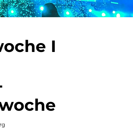
woche I
-
swoche
rg