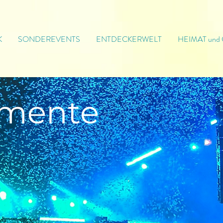
K
SONDEREVENTS
ENTDECKERWELT
HEIMAT und
mente