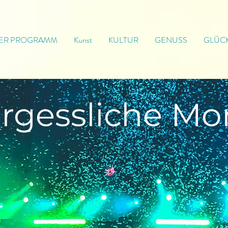
ER PROGRAMM
Kunst
KULTUR
GENUSS
GLÜC
rgessliche
Mo