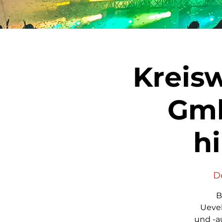
Kreis
Gmb
hi
Do
B
Ueve
und -au