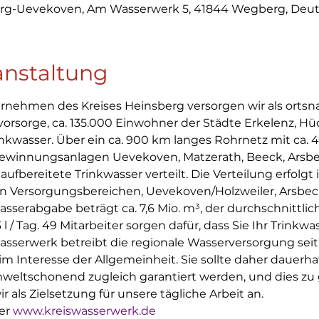
rg-Uevekoven, Am Wasserwerk 5, 41844 Wegberg, Deut
anstaltung
ernehmen des Kreises Heinsberg versorgen wir als ortsn
rsorge, ca. 135.000 Einwohner der Städte Erkelenz, H
kwasser. Über ein ca. 900 km langes Rohrnetz mit ca. 
gewinnungsanlagen Uevekoven, Matzerath, Beeck, Arsbe
aufbereitete Trinkwasser verteilt. Die Verteilung erfolgt
n Versorgungsbereichen, Uevekoven/Holzweiler, Arsbe
Wasserabgabe beträgt ca. 7,6 Mio. m³, der durchschnittli
l / Tag. 49 Mitarbeiter sorgen dafür, dass Sie Ihr Trinkwa
wasserwerk betreibt die regionale Wasserversorgung sei
 Interesse der Allgemeinheit. Sie sollte daher dauerhaft
ltschonend zugleich garantiert werden, und dies zu g
 als Zielsetzung für unsere tägliche Arbeit an.
er 
www.kreiswasserwerk.de