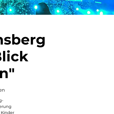
nsberg
lick
en"
en
g-
erung
 Kinder