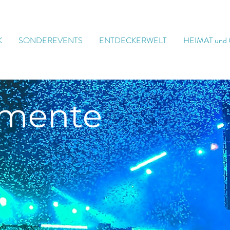
K
SONDEREVENTS
ENTDECKERWELT
HEIMAT und
mente