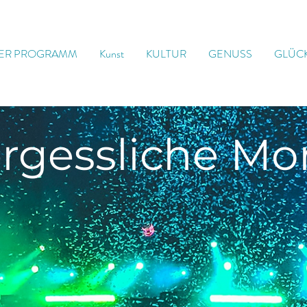
ER PROGRAMM
Kunst
KULTUR
GENUSS
GLÜC
rgessliche
Mo