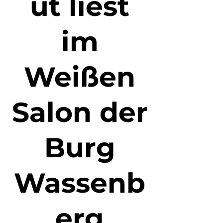
ut liest
im
Weißen
Salon der
Burg
Wassenb
erg